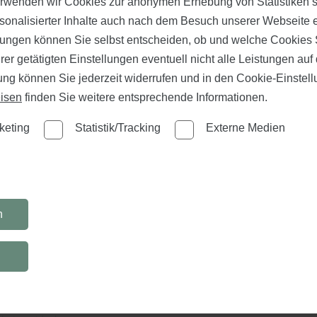
erwenden wir Cookies zur anonymen Erhebung von Statistiken s
sonalisierter Inhalte auch nach dem Besuch unserer Webseite 
ungen können Sie selbst entscheiden, ob und welche Cookies S
zurück zur Startseite
er getätigten Einstellungen eventuell nicht alle Leistungen au
gung können Sie jederzeit widerrufen und in den Cookie-Einste
isen
finden Sie weitere entsprechende Informationen.
er Parkett-Angebot:
keting
Statistik/Tracking
Externe Medien
igparkett Landhausdiele Eiche
ntic pure 2. Wahl
ramattlackiert
n
mat: 220 x 18 cm
MO
DI
MI
DO
FR
Kontakt
 nur: 29,90 €/qm
n
08:00
12:00 Uhr
13:00
Service
hen
18:00 Uhr
Kataloge
l. MwSt. und nur solange der Vorrat reicht.
SA
ter.de
Impressu