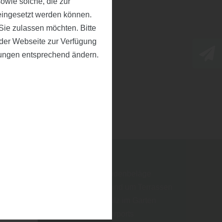
owie solche, die zur
eingesetzt werden können.
ie zulassen möchten. Bitte
f der Webseite zur Verfügung
llungen entsprechend ändern.
➤ Bodenbeläge
➤ Rund um Terrassen
➤ Holz im Garten
➤ Carports
m