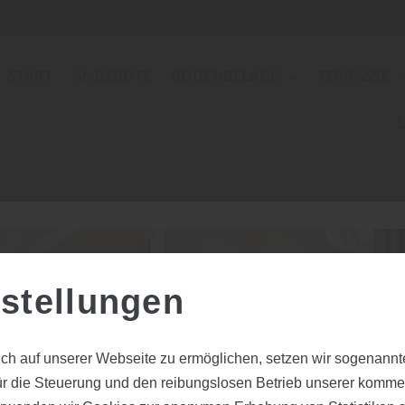
START
ANGEBOTE
BODENBELÄGE
TERRASSE
L
stellungen
Seite nic
ch auf unserer Webseite zu ermöglichen, setzen wir sogenannt
ür die Steuerung und den reibungslosen Betrieb unserer komm
Wir konnten den gesuchten Inhalt lei