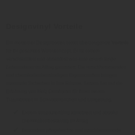
Designvinyl Vorteile
Ein moderner Designboden bietet überzeugende
Vorteile
für Ihr gesamtes Wohnkonzept. Er ist extrem
verschleißfest und abriebfest was eine
enorm lange
Lebensdauer
im Alltag garantiert. Die rutschhemmenden
und chemikalienbeständigen Eigenschaften bringen
maximale Sicherheit in Ihre Räume. Setzen Sie auf die
Erfahrung von Holz Demharter für Ihren neuen
Traumboden in Schwabmünchen und Umgebung.
Extrem strapazierfähig abriebfest und absolut
chemikalienbeständig im Alltag
Besonders pflegeleichte und rutschhemmende