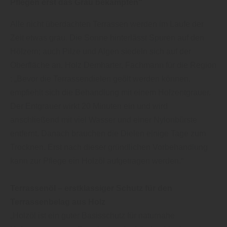
Pflegen erst das Grau bekämpfen“
Alle nicht überdachten Terrassen werden im Laufe der
Zeit etwas grau. Die Sonne hinterlässt Spuren auf den
Hölzern; auch Pilze und Algen siedeln sich auf der
Oberfläche an. Holz Demharter, Fachmann für die Region
: „Bevor die Terrassendielen geölt werden können,
empfiehlt sich die Behandlung mit einem Holzentgrauer.
Der Entgrauer wirkt 20 Minuten ein und wird
anschließend mit viel Wasser und einer Nylonbürste
entfernt. Danach brauchen die Dielen einige Tage zum
Trocknen. Erst nach dieser gründlichen Vorbehandlung
kann zur Pflege ein Holzöl aufgetragen werden.“
Terrassenöl – erstklassiger Schutz für den
Terrassenbelag aus Holz
„Holzöl ist ein guter Basisschutz für naturnahe