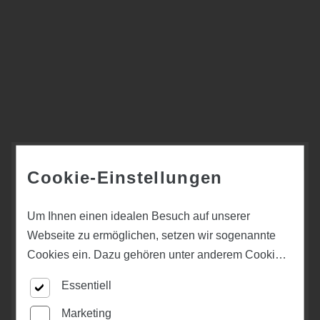
Cookie-Einstellungen
Um Ihnen einen idealen Besuch auf unserer
Brügmann Traumgarten - Der kompakte
Webseite zu ermöglichen, setzen wir sogenannte
Gartenplaner
Cookies ein. Dazu gehören unter anderem Cookies,
Terrassen, Terrassendielen, Bangkirai, Douglasie,
die für die Steuerung und den reibungslosen Betrieb
Essentiell
Lärche, Holzterrasse, Schaukel, Kinderspiel, Spielturm,
unserer kommerziellen Unternehmensseite
Spielgeräte, Zaun, Zäune, Sichtschutz - Unser Lieferant
notwendig sind. Zusätzlich verwenden wir Cookies
Marketing