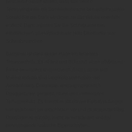
beim Kauf darauf achten, dass Ihre neuen
Terrassendielen mit Stirnkantenwachs behandelt wurden.
Sobald Sie die Diele absägen, ist das Wachs ebenfalls
entfernt. Dann müssen Sie die Schnittkante neu
einstreichen“, so Holz­fach­markt Holz Demharter aus
Schwabmünchen .
Bangkirai ist dank seiner Härte ein beliebtes
Terrassenholz. Es ist fest und dicht und seine olivbraune
Farbe besonders ansprechend. Auch Lärche und
Massaranduba sind langlebig und haben viel
Ausstrahlung. Douglasie, umgangssprachlich
Douglastanne genannt, ist ein weit verbreitetes
Terrassenholz. Es kommt in attraktiven Farbabstufungen
von gelbbraun bis rötlichbraun vor und ist strapazierfähig.
Douglasie ist günstig, leicht zu verarbeiten und hat
hervorragende statische Eigenschaften.