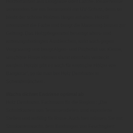
Holzterrassen aus Douglasie oder Lärche. Idealerweise
verwenden Sie ein Terrassenöl mit UV-Schutz, denn so
bleibt der schöne Holzton länger erhalten. Holzöl
intensiviert die Farbe und bringt die Maserung besser zur
Geltung. Das Holzpflegemittel beseitigt alters- und
witterungsbedingtes Ausbleichen, wirkt auch gegen
Vergrauung und beugt Algen- und Pilzbefall vor. Kleine,
unschöne Risse können damit ebenfalls verdeckt
werden. Holzöl gibt es auch für exotische Hölzer wie
Bangkirai“, so rät man bei Holz Demharter in
Schwabmünchen .
Wachs dichtet Endrisse optimal ab
Holz Demharter, Fachmann für die Region : „Die
Schnittkanten von Terrassendielen sind exponierte
Stellen und anfällig für Risse. Auch hier müssen Sie mit
Stirnkantenwachs dem Eindringen von Feuchtigkeit