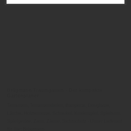
Datenschutzhinweisen
finden Sie weitere
entsprechende Informationen.
Brügmann Traumgarten - Der kompakte
Gartenplaner
Terrassen, Terrassendielen, Bangkirai, Douglasie,
Lärche, Holzterrasse, Schaukel, Kinderspiel, Spielturm,
Spielgeräte, Zaun, Zäune, Sichtschutz - Unser Lieferant
für Sie: Brügmann