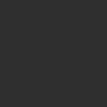
scholz@mdh-holz.de empfiehlt:
„Wie alt sind die
Kinder? Sind sie eher aktiv und voller Energie, oder
benötigen sie eher einen stilleren und geschützten
Rückzugsort? Wie groß ist die Fläche des Gartens, die
Sie nutzen können? Gibt es bauliche Vorschriften der
Gemeinde zu beachten — dies gilt besonders, wenn Sie
ein Baumhaus oder ähnliches planen. Auch wichtig ist,
dass die Kinder einen sicheren Weg vom Haus zum
Spielplatz und zurückhaben“,
so rät man bei
scholz@mdh-holz.de in
.
„Achtung: Einige attraktive Gartenpflanzen sind giftig.
Vergewissern Sie sich, dass Ihre Kinder nicht
unbeaufsichtigt Zugang zu
Fingerhut, Engelstrompete
oder
Rizinuspflanzen
haben können“,
so erfährt man
bei scholz@mdh-holz.de aus
.