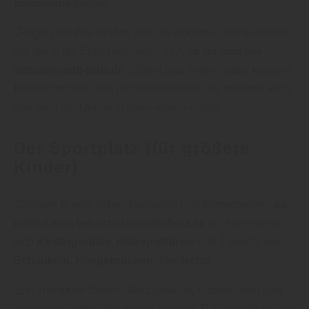
Baumhaus
perfekt.“
„Fragen Sie Ihre Kinder, was sie möchten, und beziehen
Sie sie in die Entscheidungen ein“,
so rät man bei
scholz@mdh-holz.de
. „Beim Bau helfen selbst kleinere
Kinder gern mit, was nicht nur lehrreich ist, sondern auch
den Wert der Geräte in ihren Augen erhöht.“
Der Sportplatz (für größere
Kinder)
„Größere Kinder lieben Ballspiele und Klettergeräte“,
so
erfährt man bei scholz@mdh-holz.de in
. Hier eignen
sich
Klettergerüste
,
Holzspieltürme
und Zubehör wie
Schaukeln
,
Hängebrücken
oder
Netze
.
„Ein Trampolin fördert Gleichgewicht, Koordination und
Ausdauer. Achten Sie darauf, dass es TÜV-geprüft ist und