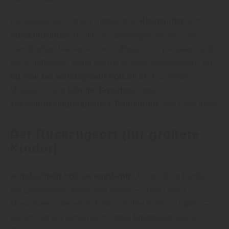
Ein Sandkasten ist ein Highlight für
Kleinkinder
und
Vorschulkinder
, damit sie Sandburgen bauen oder
Sandkuchen backen können. „Besonders preiswert wird
der Sandkasten, wenn Sie ihn einfach selbst bauen“,
so
rät man bei scholz@mdh-holz.de
in
. Passende
Materialien wie
Lärche
,
Douglasie
oder
kesseldruckimprägniertes Tannenholz
sind dafür ideal.
Der Rückzugsort (für größere
Kinder)
scholz@mdh-holz.de
empfiehlt:
„Für größere Kinder,
die gelegentlich allein sein wollen — zum Lesen,
Musikhören oder einfach nur, um ihre Ruhe zu haben —
eignet sich ein wettergeschütztes
Spielhaus
oder ein