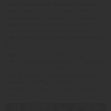
„
Achten Sie auf einen gut bespielbaren Untergrund
.
Bäume spenden Schatten, können aber im Herbst durch
abgeworfenes Laub den Boden gefährlich glatt werden
lassen. Wenn Sie sich für Gras als Untergrund
entschieden haben, sollten Sie eine strapazierfähige
Sorte verwenden“,
so rät man bei scholz@mdh-holz.de
aus
.
„
Gras
kann übrigens sehr rutschig werden, wenn es nass
ist. Eine gute Lösung um Kinderspielgeräte herum, von
denen man auch einmal herabfallen könnte, ist eine dicke
Schicht
Rindenmulch
“,
so rät man bei scholz@mdh-
holz.de in
. Dieses Material absorbiert Stürze und
verhindert, dass der Platz nach starkem Regen matschig
wird.