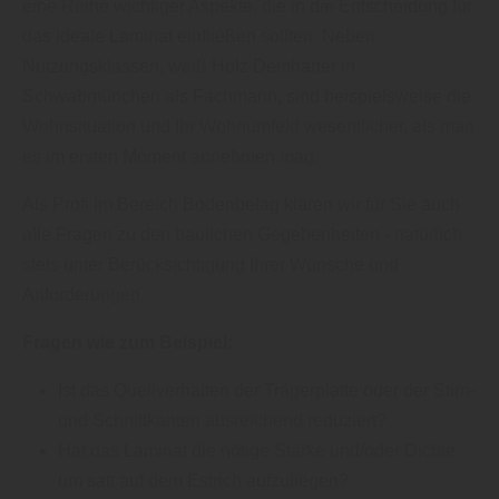
eine Reihe wichtiger Aspekte, die in die Entscheidung für
das ideale Laminat einfließen sollten. Neben
Nutzungsklassen, weiß Holz Demharter in
Schwabmünchen als Fachmann, sind beispielsweise die
Wohnsituation und Ihr Wohnumfeld wesentlicher, als man
es im ersten Moment annehmen mag.
Als Profi im Bereich Bodenbelag klären wir für Sie auch
alle Fragen zu den baulichen Gegebenheiten - natürlich
stets unter Berücksichtigung Ihrer Wünsche und
Anforderungen.
Fragen wie zum Beispiel:
Ist das Quellverhalten der Trägerplatte oder der Stirn-
und Schnittkanten ausreichend reduziert?
Hat das Laminat die nötige Stärke und/oder Dichte
um satt auf dem Estrich aufzuliegen?