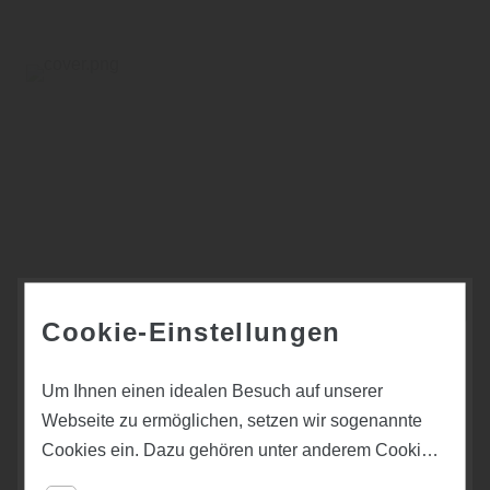
Cookie-Einstellungen
Um Ihnen einen idealen Besuch auf unserer
Webseite zu ermöglichen, setzen wir sogenannte
Meister Lindura Holzboden
Cookies ein. Dazu gehören unter anderem Cookies,
Lindura Holzboden, ein starker Charakter
die für die Steuerung und den reibungslosen Betrieb