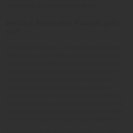
und praktisch, so scholz@mdh-holz.de aus .
Welche Arten von Parkett gibt
es?
scholz@mdh-holz.de aus : „Die klassische Form eines
Parkettbodens ist aus Vollholz. Ein solcher Boden wird
meist unversiegelt verlegt, anschließend abgeschliffen
und mit einer schützenden Öl-, Lack- oder Wachsschicht
versehen. Mit dem relativ kleinteiligen sogenannten
Stabparkett lassen sich verschiedene, besonders
dekorative Muster wie Fischgrät oder Mosaik bilden. Der
Einbau ist allerdings anspruchsvoll und sollte unbedingt
von Fachleuten vorgenommen werden. Auch die Pflege
eines solchen Bodens ist vergleichsweise aufwendig.“
scholz@mdh-holz.de weiter: „Fertigparkett oder Mehr-