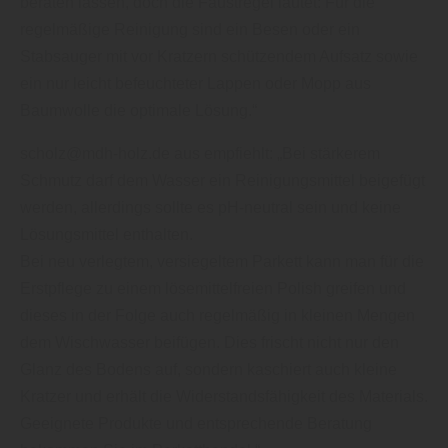
beraten lassen, doch die Faustregel lautet: Für die
regelmäßige Reinigung sind ein Besen oder ein
Stabsauger mit vor Kratzern schützendem Aufsatz sowie
ein nur leicht befeuchteter Lappen oder Mopp aus
Baumwolle die optimale Lösung.“
scholz@mdh-holz.de aus empfiehlt: „Bei stärkerem
Schmutz darf dem Wasser ein Reinigungsmittel beigefügt
werden, allerdings sollte es pH-neutral sein und keine
Lösungsmittel enthalten.
Bei neu verlegtem, versiegeltem Parkett kann man für die
Erstpflege zu einem lösemittelfreien Polish greifen und
dieses in der Folge auch regelmäßig in kleinen Mengen
dem Wischwasser beifügen. Dies frischt nicht nur den
Glanz des Bodens auf, sondern kaschiert auch kleine
Kratzer und erhält die Widerstandsfähigkeit des Materials.
Geeignete Produkte und entsprechende Beratung